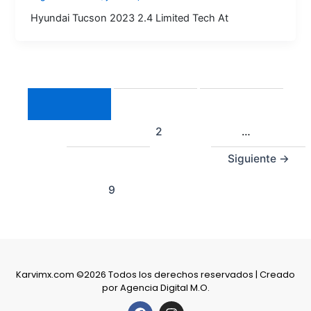
Hyundai Tucson 2023 2.4 Limited Tech At
1
2
…
Siguiente
→
9
Karvimx.com ©2026 Todos los derechos reservados | Creado
por
Agencia Digital M.O.
F
I