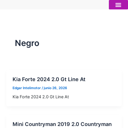
Ir
al
contenido
Autos nue
Vender mi auto
Servicios 
Negro
Kia Forte 2024 2.0 Gt Line At
Edgar Intelimotor
/
junio 26, 2026
Kia Forte 2024 2.0 Gt Line At
Mini Countryman 2019 2.0 Countryman