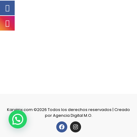
Karvimx.com ©2026 Todos los derechos reservados | Creado
por
Agencia Digital M.O.
F
I
a
n
c
s