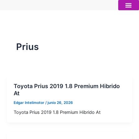
Ir
al
contenido
Autos nue
Vender mi auto
Servicios 
Prius
Toyota Prius 2019 1.8 Premium Hibrido
At
Edgar Intelimotor
/
junio 26, 2026
Toyota Prius 2019 1.8 Premium Hibrido At