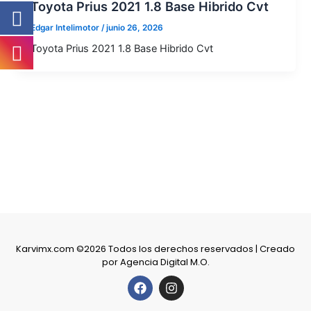
Toyota Prius 2021 1.8 Base Hibrido Cvt
Edgar Intelimotor
/
junio 26, 2026
Toyota Prius 2021 1.8 Base Hibrido Cvt
Karvimx.com ©2026 Todos los derechos reservados | Creado
por
Agencia Digital M.O.
F
I
a
n
c
s