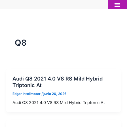
Ir
al
contenido
Autos nue
Vender mi auto
Servicios 
Q8
Audi Q8 2021 4.0 V8 RS Mild Hybrid
Triptonic At
Edgar Intelimotor
/
junio 26, 2026
Audi Q8 2021 4.0 V8 RS Mild Hybrid Triptonic At