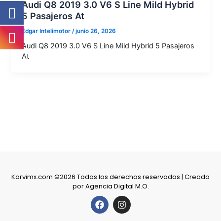
Audi Q8 2019 3.0 V6 S Line Mild Hybrid
5 Pasajeros At
Edgar Intelimotor
/
junio 26, 2026
Audi Q8 2019 3.0 V6 S Line Mild Hybrid 5 Pasajeros
At
Karvimx.com ©2026 Todos los derechos reservados | Creado
por
Agencia Digital M.O.
F
I
a
n
c
s