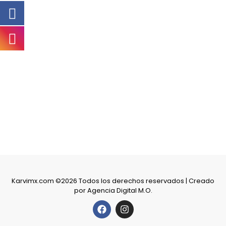
Karvimx.com ©2026 Todos los derechos reservados | Creado
por
Agencia Digital M.O.
F
I
a
n
c
s