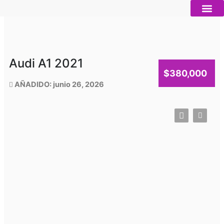
Ir
al
contenido
Autos nue
Vender mi auto
Servicios 
Audi A1 2021
$380,000
AÑADIDO: junio 26, 2026