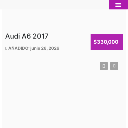
Ir
al
contenido
Autos nue
Vender mi auto
Servicios 
Audi A6 2017
$330,000
AÑADIDO: junio 26, 2026