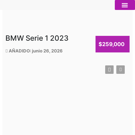
Ir
al
contenido
Autos nue
Vender mi auto
Servicios 
BMW Serie 1 2023
$259,000
AÑADIDO: junio 26, 2026