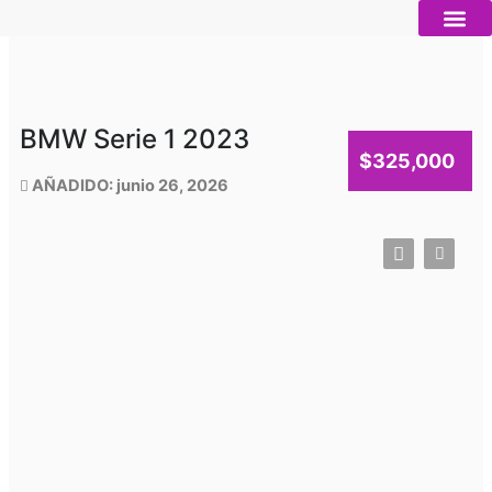
Ir
al
contenido
Autos nue
Vender mi auto
Servicios 
BMW Serie 1 2023
$325,000
AÑADIDO: junio 26, 2026