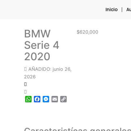
Ir
Inicio
A
al
contenido
BMW
$620,000
Serie 4
2020
AÑADIDO: junio 26,
2026
WhatsApp
Facebook
Messenger
Email
Copy
Link