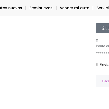
utos nuevos
Seminuevos
Vender mi auto
Servic
E
Ponte e
******
Envi
Hace