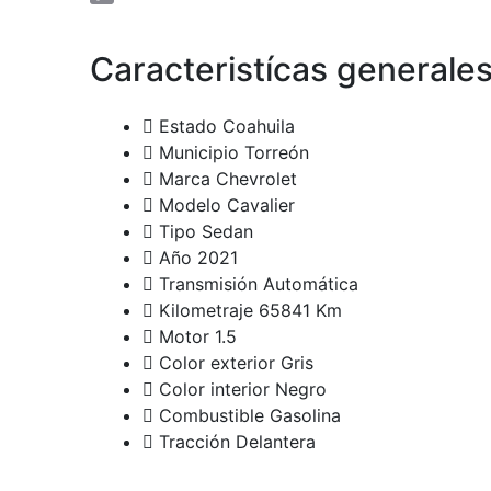
Copy
Link
Caracteristícas generale
Estado
Coahuila
Municipio
Torreón
Marca
Chevrolet
Modelo
Cavalier
Tipo
Sedan
Año
2021
Transmisión
Automática
Kilometraje
65841 Km
Motor
1.5
Color exterior
Gris
Color interior
Negro
Combustible
Gasolina
Tracción
Delantera