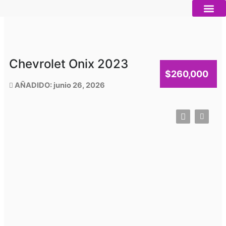
Ir
al
contenido
Autos nue
Vender mi auto
Servicios 
Chevrolet Onix 2023
$260,000
AÑADIDO: junio 26, 2026