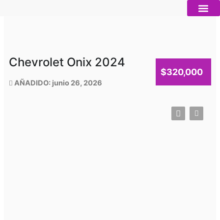
Ir
al
contenido
Autos nue
Vender mi auto
Servicios 
Chevrolet Onix 2024
$320,000
AÑADIDO: junio 26, 2026