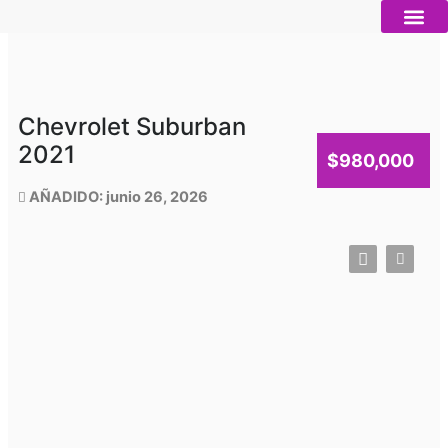
Ir
al
contenido
Autos nue
Vender mi auto
Servicios 
Chevrolet Suburban
2021
$980,000
AÑADIDO: junio 26, 2026