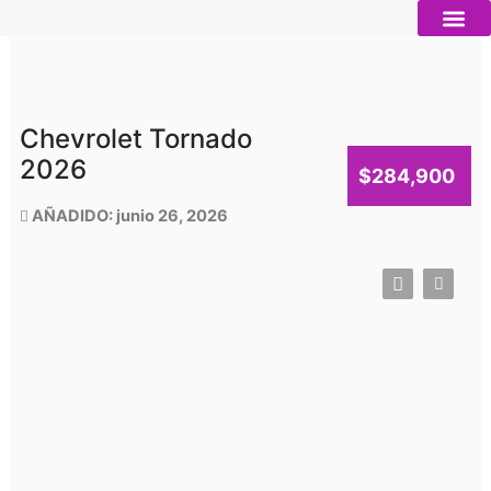
Ir
al
contenido
Autos nue
Vender mi auto
Servicios 
Chevrolet Tornado
2026
$284,900
AÑADIDO: junio 26, 2026