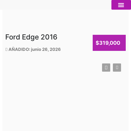
Ir
al
contenido
Autos nue
Vender mi auto
Servicios 
Ford Edge 2016
$319,000
AÑADIDO: junio 26, 2026