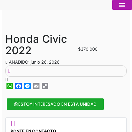
Ir
al
contenido
Autos nue
Vender mi auto
Servicios 
Honda Civic
2022
$370,000
AÑADIDO: junio 26, 2026
WhatsApp
Facebook
Messenger
Email
Copy
Link
ESTOY INTERESADO EN ESTA UNIDAD
PONTE EN CONTACTO