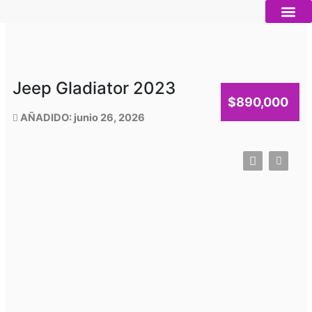
Ir
al
contenido
Autos nue
Vender mi auto
Servicios 
Jeep Gladiator 2023
$890,000
AÑADIDO: junio 26, 2026