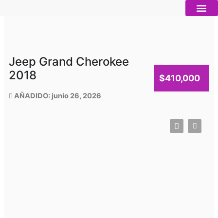
Ir
al
contenido
Autos nue
Vender mi auto
Servicios 
Jeep Grand Cherokee
2018
$410,000
AÑADIDO: junio 26, 2026