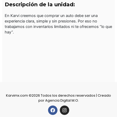
Descripción de la unidad:
En Karvi creemos que comprar un auto debe ser una
experiencia clara, simple y sin presiones. Por eso no
trabajamos con inventarios limitados ni te ofrecemos “lo que
hay”.
Karvimx.com ©2026 Todos los derechos reservados | Creado
por
Agencia Digital M.O.
F
I
a
n
c
s