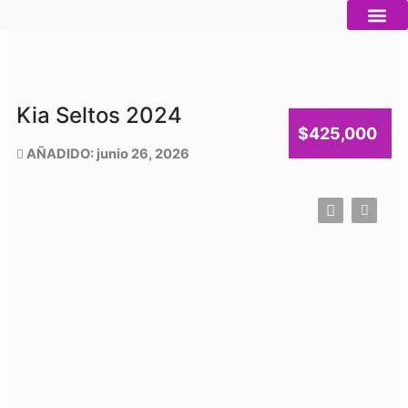
Ir
al
contenido
Autos nue
Vender mi auto
Servicios 
Kia Seltos 2024
$425,000
AÑADIDO: junio 26, 2026