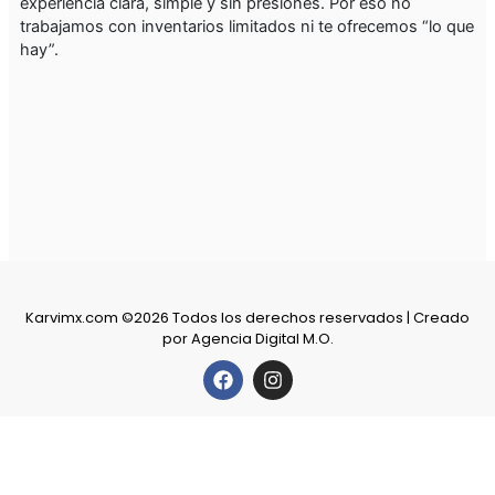
experiencia clara, simple y sin presiones. Por eso no
trabajamos con inventarios limitados ni te ofrecemos “lo que
hay”.
Karvimx.com ©2026 Todos los derechos reservados | Creado
por
Agencia Digital M.O.
F
I
a
n
c
s
e
t
Powered by
b
a
Hola 👋
o
g
¿Podemos ayudarle?
o
r