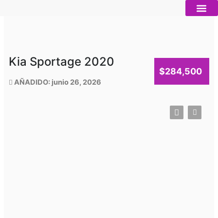
Ir
al
contenido
Autos nue
Vender mi auto
Servicios 
Kia Sportage 2020
$284,500
AÑADIDO: junio 26, 2026