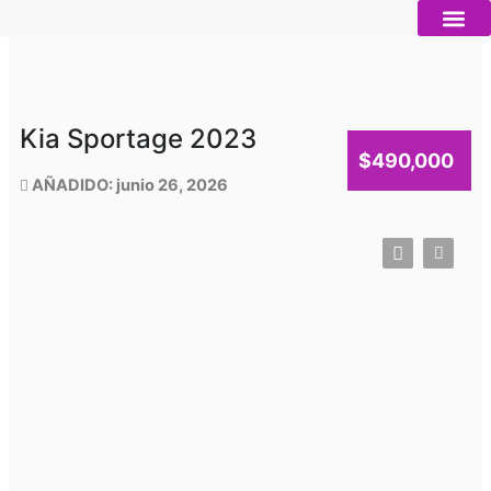
Ir
al
contenido
Autos nue
Vender mi auto
Servicios 
Kia Sportage 2023
$490,000
AÑADIDO: junio 26, 2026