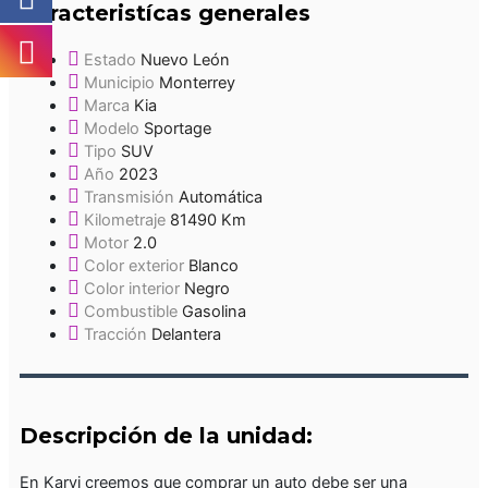
Caracteristícas generales
Estado
Nuevo León
Municipio
Monterrey
Marca
Kia
Modelo
Sportage
Tipo
SUV
Año
2023
Transmisión
Automática
Kilometraje
81490 Km
Motor
2.0
Color exterior
Blanco
Color interior
Negro
Combustible
Gasolina
Tracción
Delantera
Descripción de la unidad:
En Karvi creemos que comprar un auto debe ser una