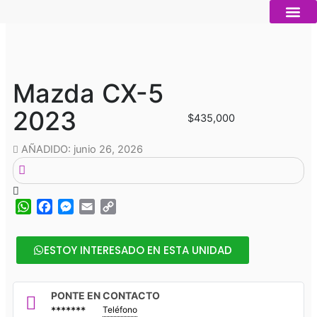
Ir
al
contenido
Autos nue
Vender mi auto
Servicios 
Mazda CX-5
2023
$435,000
AÑADIDO: junio 26, 2026
WhatsApp
Facebook
Messenger
Email
Copy
Link
ESTOY INTERESADO EN ESTA UNIDAD
PONTE EN CONTACTO
*******
Teléfono