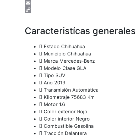
Messenger
Email
Copy
Link
Caracteristícas generale
Estado
Chihuahua
Municipio
Chihuahua
Marca
Mercedes-Benz
Modelo
Clase GLA
Tipo
SUV
Año
2019
Transmisión
Automática
Kilometraje
75683 Km
Motor
1.6
Color exterior
Rojo
Color interior
Negro
Combustible
Gasolina
Tracción
Delantera