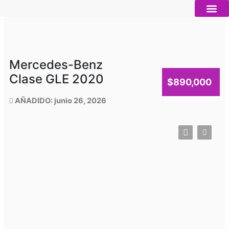
Ir
al
contenido
Autos nue
Vender mi auto
Servicios 
Mercedes-Benz
Clase GLE 2020
$890,000
AÑADIDO: junio 26, 2026