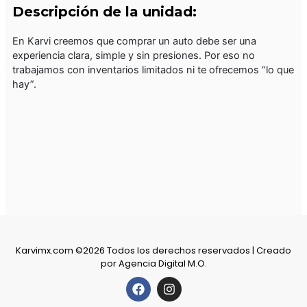
Descripción de la unidad:
En Karvi creemos que comprar un auto debe ser una
experiencia clara, simple y sin presiones. Por eso no
trabajamos con inventarios limitados ni te ofrecemos “lo que
hay”.
Karvimx.com ©2026 Todos los derechos reservados | Creado
por
Agencia Digital M.O.
F
I
a
n
c
s