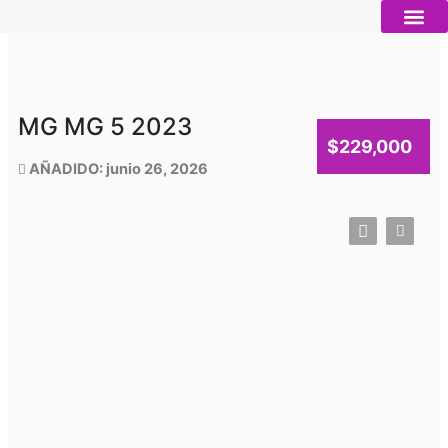
Ir
al
contenido
Autos nue
Vender mi auto
Servicios 
MG MG 5 2023
$229,000
AÑADIDO: junio 26, 2026