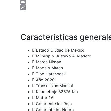
Messenger
Email
Copy
Link
Caracteristícas general
Estado
Ciudad de México
Municipio
Gustavo A. Madero
Marca
Nissan
Modelo
March
Tipo
Hatchback
Año
2020
Transmisión
Manual
Kilometraje
83675 Km
Motor
1.6
Color exterior
Rojo
Color interior
Negro