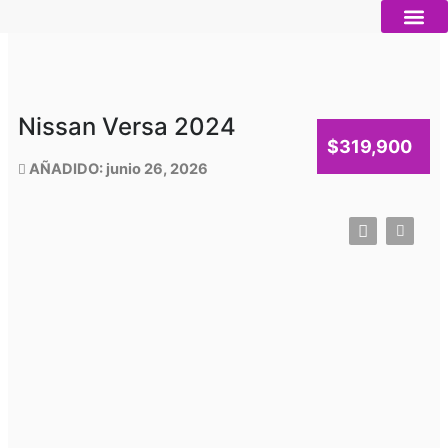
Ir
al
contenido
Autos nue
Vender mi auto
Servicios 
Nissan Versa 2024
$319,900
AÑADIDO: junio 26, 2026