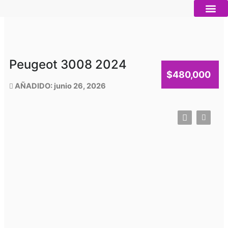
Ir
al
contenido
Autos nue
Vender mi auto
Servicios 
Peugeot 3008 2024
$480,000
AÑADIDO: junio 26, 2026