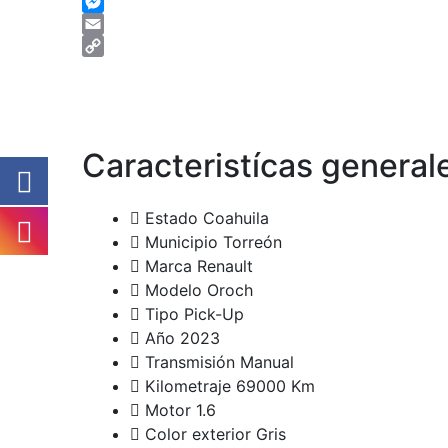
Facebook
Messenger
Email
Copy
Link
Caracteristícas general
Estado
Coahuila
Municipio
Torreón
Marca
Renault
Modelo
Oroch
Tipo
Pick-Up
Año
2023
Transmisión
Manual
Kilometraje
69000 Km
Motor
1.6
Color exterior
Gris