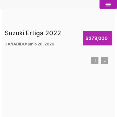
Ir
al
contenido
Autos nue
Vender mi auto
Servicios 
Suzuki Ertiga 2022
$279,000
AÑADIDO: junio 26, 2026