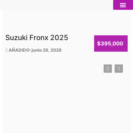
Ir
al
contenido
Autos nue
Vender mi auto
Servicios 
Suzuki Fronx 2025
$395,000
AÑADIDO: junio 26, 2026