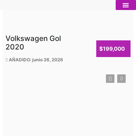
Ir
al
contenido
Autos nue
Vender mi auto
Servicios 
Volkswagen Gol
2020
$199,000
AÑADIDO: junio 26, 2026