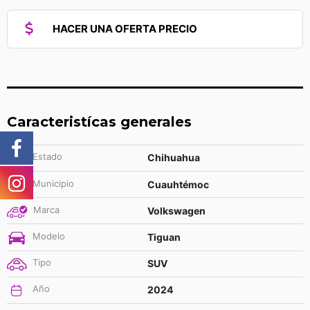
HACER UNA OFERTA PRECIO
Caracteristícas generales
Estado
Chihuahua
Municipio
Cuauhtémoc
Marca
Volkswagen
Modelo
Tiguan
Tipo
SUV
Año
2024